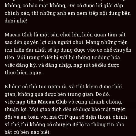
không, có bảo mật không,…Để có được lời giải đáp
chính xác, thì những anh em xem tiếp nội dung bên
dưới nhé!
Macau Club là một sân chơi lớn, luôn quan tâm sát
sao đến quyền lợi của người chơi. Mang những tiện
ích hiện đại nhất sẽ áp dụng được vào cơ chế chuyển
tiền. Với trang thiết bị với hệ thống tự động hóa
việc đăng ký, và đăng nhập, nạp rút sẽ đều được
thực hiện ngay.
Không có thủ tục rườm rà, và tiết kiệm được thời
gian, không qua được bên trung gian. Do đó,
việc
nạp tiền Macau Club
vô cùng nhanh chóng,
thuận lợi. Mọi giao dịch đều sẽ được bảo mật tuyệt
đối và an toàn với mã OTP qua số điện thoại. chính
vì thế, thì không có chuyện để lộ ra thông tin cho
bất cứ bên nào biết.