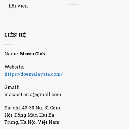
hội viên
LIÊN HỆ
Name:
Macau Club
Website:
https://doemalaysia.com/
Gmail:
macao9.asia@gmail.com
Địa chỉ: 43-30 Ng. 51 Cảm
Hội, Đống Mác, Hai Bà
Trưng, Hà Nội, Việt Nam