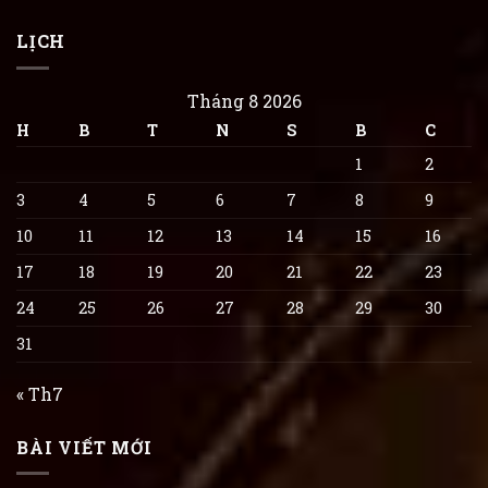
LỊCH
Tháng 8 2026
H
B
T
N
S
B
C
1
2
3
4
5
6
7
8
9
10
11
12
13
14
15
16
17
18
19
20
21
22
23
24
25
26
27
28
29
30
31
« Th7
BÀI VIẾT MỚI