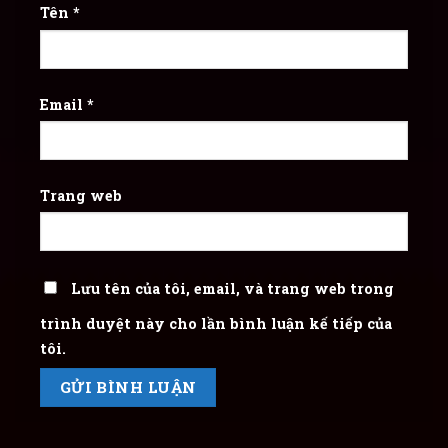
Tên
*
Email
*
Trang web
Lưu tên của tôi, email, và trang web trong
trình duyệt này cho lần bình luận kế tiếp của
tôi.