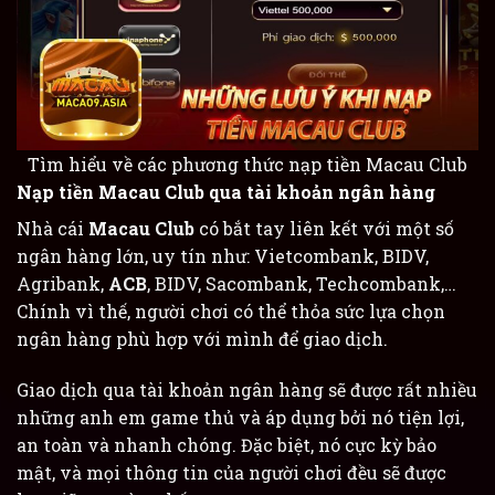
Tìm hiểu về các phương thức nạp tiền Macau Club
Nạp tiền Macau Club
qua tài khoản ngân hàng
Nhà cái
Macau Club
có bắt tay liên kết với một số
ngân hàng lớn, uy tín như: Vietcombank, BIDV,
Agribank,
ACB
, BIDV, Sacombank, Techcombank,…
Chính vì thế, người chơi có thể thỏa sức lựa chọn
ngân hàng phù hợp với mình để giao dịch.
Giao dịch qua tài khoản ngân hàng sẽ được rất nhiều
những anh em game thủ và áp dụng bởi nó tiện lợi,
an toàn và nhanh chóng. Đặc biệt, nó cực kỳ bảo
mật, và mọi thông tin của người chơi đều sẽ được