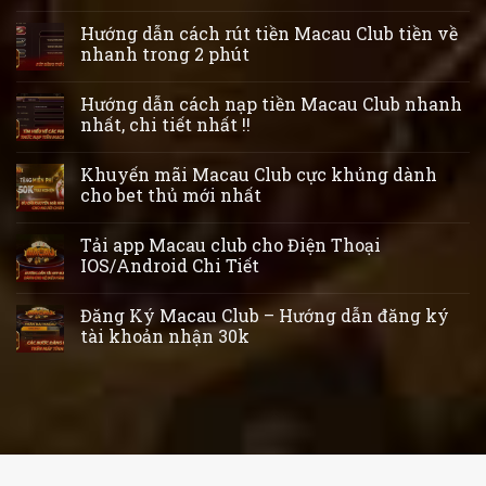
Hướng dẫn cách rút tiền Macau Club tiền về
nhanh trong 2 phút
Hướng dẫn cách nạp tiền Macau Club nhanh
nhất, chi tiết nhất !!
Khuyến mãi Macau Club cực khủng dành
cho bet thủ mới nhất
Tải app Macau club cho Điện Thoại
IOS/Android Chi Tiết
Đăng Ký Macau Club – Hướng dẫn đăng ký
tài khoản nhận 30k