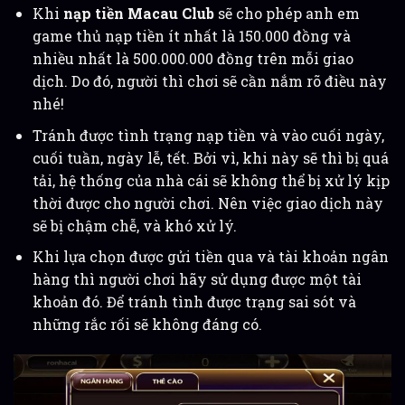
Khi
nạp tiền Macau Club
sẽ cho phép anh em
game thủ nạp tiền ít nhất là 150.000 đồng và
nhiều nhất là 500.000.000 đồng trên mỗi giao
dịch. Do đó, người thì chơi sẽ cần nắm rõ điều này
nhé!
Tránh được tình trạng nạp tiền và vào cuối ngày,
cuối tuần, ngày lễ, tết. Bởi vì, khi này sẽ thì bị quá
tải, hệ thống của nhà cái sẽ không thể bị xử lý kịp
thời được cho người chơi. Nên việc giao dịch này
sẽ bị chậm chễ, và khó xử lý.
Khi lựa chọn được gửi tiền qua và tài khoản ngân
hàng thì người chơi hãy sử dụng được một tài
khoản đó. Để tránh tình được trạng sai sót và
những rắc rối sẽ không đáng có.