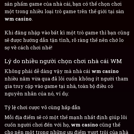
sản phẩm game của nhà cái, bạn có thể chọn chơi
một trong nhiều loại trò game trên thế giới tại sàn
wm casino
.
Khi đăng nhập vào bất kì một trò game thì bạn cũng
sẽ được hướng dẫn tận tình, rõ ràng thế nên chớ lo
sợ về cách chơi nhé!
Lý do nhiều người chọn chơi nhà cái WM
Không phải dễ dàng vậy mà nhà cái
wm casino
nhiều năm vừa qua đã lôi cuốn không ít người tham
gia truy cập vào game tại nhà, toàn bộ điều có
nguyên nhân của nó, ví dụ:
Tỷ lệ chơi cược vô cùng hấp dẫn
Mỗi địa điểm sẽ có một thế mạnh nhất định giúp lôi
cuốn người chơi đến với họ,
wm casino
cũng thế
cho nên một trong những ưu điểm vượt trội của nhà