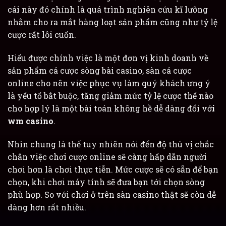
cái này đó chính là quá trình nghiên cứu kĩ lưỡng
nhằm cho ra mắt hàng loạt sản phẩm cũng như tỷ lệ
cược rất lôi cuốn.
Hiểu được chính việc là một đơn vị kinh doanh về
sản phẩm cá cược sòng bài casino, sàn cá cược
online cho nên việc phục vụ làm quý khách ưng ý
là yếu tố bắt buộc, tăng giảm mức tỷ lệ cược thế nào
cho hợp lý là một bài toán không hề dễ dàng đối vớ
i
wm casino
.
Nhìn chung là thế tuy nhiên nói đến độ thú vị chắc
chắn việc chơi cược online sẽ càng hấp dẫn người
chơi hơn là chơi thực tiễn. Mức cược sẽ có sẵn để bạn
chọn, khi chơi máy tính sẽ đưa bạn tới chọn sòng
phù hợp. So với chơi ở trên sàn casino thật sẽ còn dễ
dàng hơn rất nhiều.