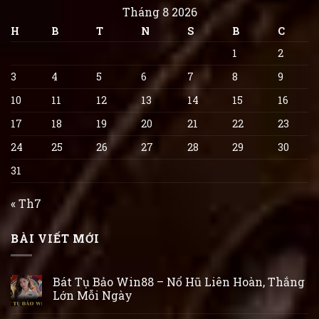
Tháng 8 2026
H
B
T
N
S
B
C
1
2
3
4
5
6
7
8
9
10
11
12
13
14
15
16
17
18
19
20
21
22
23
24
25
26
27
28
29
30
31
« Th7
BÀI VIẾT MỚI
Bát Tụ Bảo Win88 – Nổ Hũ Liên Hoàn, Thắng
Lớn Mỗi Ngày