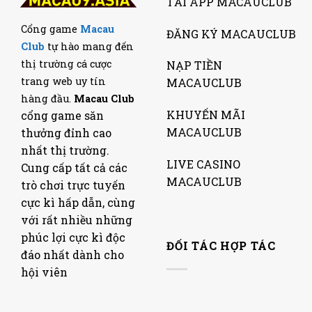
TẢI APP MACAUCLUB
Cổng game
Macau
ĐĂNG KÝ MACAUCLUB
Club
tự hào mang đến
thị trường cá cược
NẠP TIỀN
trang web uy tín
MACAUCLUB
hàng đầu.
Macau Club
KHUYẾN MÃI
cổng game săn
MACAUCLUB
thưởng đỉnh cao
nhất thị trường.
LIVE CASINO
Cung cấp tất cả các
MACAUCLUB
trò chơi trực tuyến
cực kì hấp dẫn, cùng
với rất nhiều những
phúc lợi cực kì độc
ĐỐI TÁC HỢP TÁC
đáo nhất dành cho
hội viên