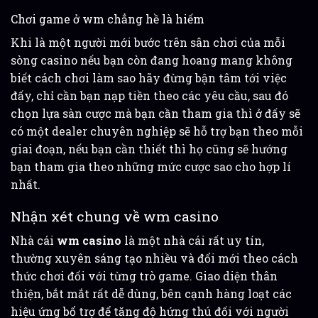
Chơi game ở wm chẳng hề là hiếm
Khi là một người mới bước trên sân chơi của mỗi
sòng casino nếu bạn còn đang hoang mang không
biết cách chơi làm sao hãy đừng bận tâm tới việc
đấy, chỉ cần bạn nạp tiền theo các yêu cầu, sau đó
chọn lựa sàn cược mà bạn cần tham gia thì ở đấy sẽ
có một dealer chuyên nghiệp sẽ hỗ trợ bạn theo mỗi
giai đoạn, nếu bạn cần thiết thì họ cũng sẽ hướng
bạn tham gia theo những mức cược sao cho hợp lí
nhất.
Nhận xét chung về wm casino
Nhà cái
wm casino
là một nhà cái rất uy tín,
thường xuyên sáng tạo nhiều và đổi mới theo cách
thức chơi đối với từng trò game. Giao diện thân
thiện, bắt mắt rất dễ dùng, bên cạnh hàng loạt các
hiệu ứng bổ trợ để tăng độ hứng thú đối với người