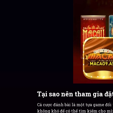
Tại sao nên tham gia đặ
Cá cược đánh bài là một tựa game đổi
không khó để có thể tìm kiếm cho mì