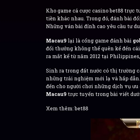
Kho game cá cược
casino bet88
trực t
tiền khác nhau. Trong đó, đánh bài đ
Những ván bài đỉnh cao yêu cầu tư du
Macau9
lại là cổng game đánh bài
go
đổi thưởng không thể quên kể đến cái
ra mắt kể từ năm 2012 tại Philippines,
Sinh ra trong đất nước có thị trường 
những trải nghiệm mới lạ và hấp dẫn
đến cho người chơi những dịch vụ ưu 
Macau9
trực tuyến trong bài viết dư
Xem thêm:
bet88