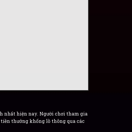
h nhất hiện nay. Người chơi tham gia
n tiền thưởng khổng lồ thông qua các