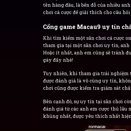
tên hàng đầu, là bến đỗ của nhiều an
chơi cá cược để giải thích cho câu hỏi 
Cổng game Macau9 uy tín chấ
Khi tìm kiếm một sân chơi cá cược onli
tham gia tại một sân chơi uy tín, an
Hoặc ít nhất, anh em cũng sẽ tránh đư
gáy đấy nhé!
Tuy nhiên, khi tham gia trải nghiệm 
được đánh giá là vô cùng uy tín, khô
chơi cũng được kiểm tra giám sát chấ
Bên cạnh đó, sự uy tín tại sân chơi c
đánh giá từ các anh em cược thủ lâu
khủng nhất, được yêu thích nhất hiệ