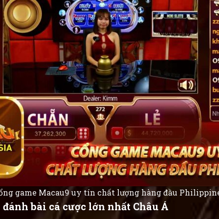
ổng game Macau9 uy tín chất lượng hàng đầu Philippin
đánh bài cá cược lớn nhất Châu Á