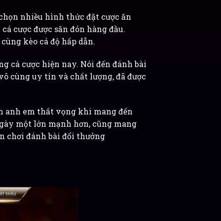
 chọn nhiều hình thức đặt cược ăn
 cá cược được săn đón hàng đầu.
 cùng kèo cá độ hấp dẫn.
ờng cá cược hiện nay. Nói đến đánh bài
vô cùng uy tín và chất lượng, đã được
àm anh em thất vọng khi mang đến
 ngày một lớn mạnh hơn, cũng mang
n chơi đánh bài đổi thưởng