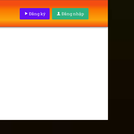
Đăng ký
Đăng nhập