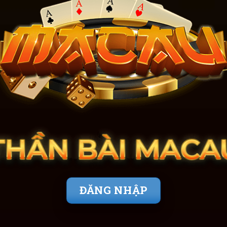
ĐĂNG NHẬP