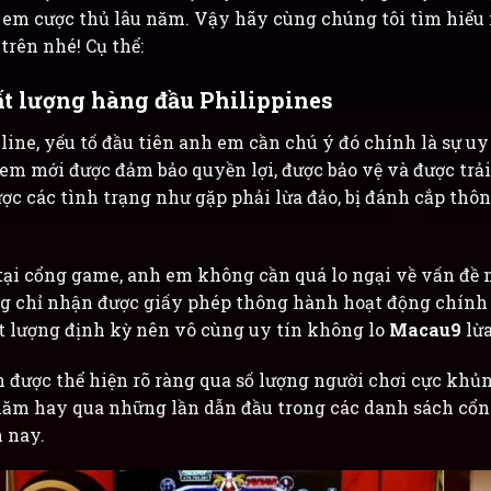
h em cược thủ lâu năm. Vậy hãy cùng chúng tôi tìm hiểu 
trên nhé! Cụ thể:
t lượng hàng đầu Philippines
ne, yếu tố đầu tiên anh em cần chú ý đó chính là sự uy t
h em mới được đảm bảo quyền lợi, được bảo vệ và được tr
ợc các tình trạng như gặp phải lừa đảo, bị đánh cắp thôn
tại cổng game, anh em không cần quá lo ngại về vấn đề
ng chỉ nhận được giấy phép thông hành hoạt động chính 
t lượng định kỳ nên vô cùng uy tín không lo
Macau9
lừa
òn được thể hiện rõ ràng qua số lượng người chơi cực khủ
 năm hay qua những lần dẫn đầu trong các danh sách cổn
n nay.